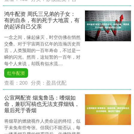
鸿牛配资 周氏三兄弟的子女：
有的自杀，有的死于大地震，有
的起诉自己父亲
一念之间，缘起缘灭，时空仿佛在悄然
交叠。对于宇宙两百亿年的浩瀚历史而
言，人类预期的一百年寿命，不过是一
瞬的闪光。然而，这短暂的一百年，对
每个人来说，却既有似水流....
红牛配资
查看：
200
分类：
盈昌优配
公宣网配资 烟鬼鲁迅：嗜烟如
命，兼职写稿也无法支撑烟钱，
最后死于香烟
将烟草的燃烧视作人类命运的终结，似
乎未免有些夸张。但我们不能否认，每
一缕香烟升腾的烟雾背后，仿佛隐藏着