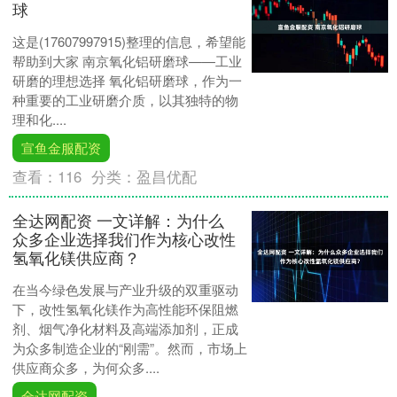
球
这是(17607997915)整理的信息，希望能
帮助到大家 南京氧化铝研磨球——工业
研磨的理想选择 氧化铝研磨球，作为一
种重要的工业研磨介质，以其独特的物
理和化....
宣鱼金服配资
查看：
116
分类：
盈昌优配
全达网配资 一文详解：为什么
众多企业选择我们作为核心改性
氢氧化镁供应商？
在当今绿色发展与产业升级的双重驱动
下，改性氢氧化镁作为高性能环保阻燃
剂、烟气净化材料及高端添加剂，正成
为众多制造企业的“刚需”。然而，市场上
供应商众多，为何众多....
全达网配资