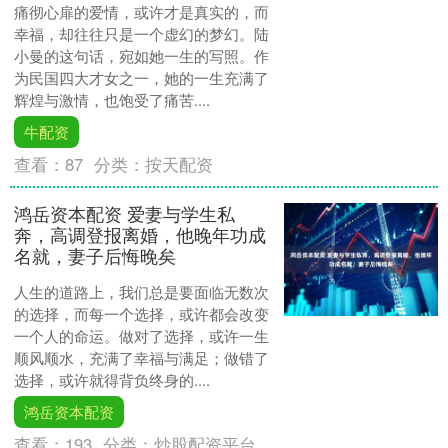
痛彻心扉的爱情，或许才是真实的，而
幸福，却往往只是一个虚幻的梦幻。陆
小曼的这句话，宛如她一生的写照。作
为民国四大才女之一，她的一生充满了
辉煌与激情，也饱受了痛苦....
牛配资
查看：
87
分类：
按天配资
鸿岳资本配资 爱妻与学生私
奔，高调登报离婚，他晚年功成
名就，妻子后悔晚矣
人生的道路上，我们总是要面临无数次
的选择，而每一个选择，或许都会改变
一个人的命运。做对了选择，或许一生
顺风顺水，充满了幸福与满足；做错了
选择，或许就得背负终身的....
鸿岳资本配资
查看：
193
分类：
炒股配资平台