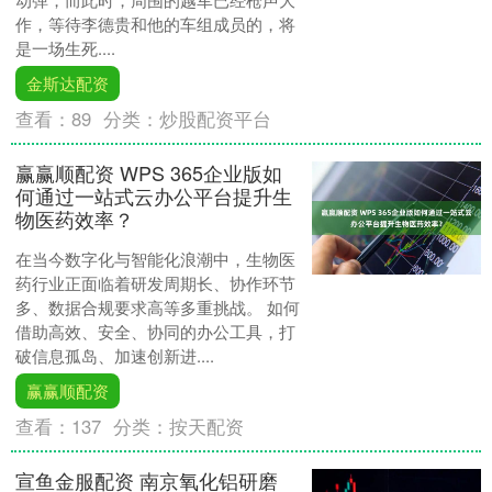
作，等待李德贵和他的车组成员的，将
是一场生死....
金斯达配资
查看：
89
分类：
炒股配资平台
赢赢顺配资 WPS 365企业版如
何通过一站式云办公平台提升生
物医药效率？
在当今数字化与智能化浪潮中，生物医
药行业正面临着研发周期长、协作环节
多、数据合规要求高等多重挑战。 如何
借助高效、安全、协同的办公工具，打
破信息孤岛、加速创新进....
赢赢顺配资
查看：
137
分类：
按天配资
宣鱼金服配资 南京氧化铝研磨