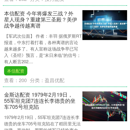
本信配资 今年将爆发三战？外
星人现身？重建第三圣殿？美伊
战争越传越离谱
【军武次位面】 作者：丰羽 据俄罗斯RT
报道，中东打着打着，各种离谱的言论
越来越多了。有人宣称这场战争早已写
入《圣经》预言，是“末日来临”的信号；
有人断言202....
本信配资
查看：
200
分类：
盈昌优配
金斯达配资 1979年2月19日，
55军坦克团7连连长李德贵的坐
车705号坦克陷
1979年2月19日，55军坦克团7连连长李
德贵的坐车705号坦克陷在了稻田里无法
动弹，而此时，周围的越军已经枪声大