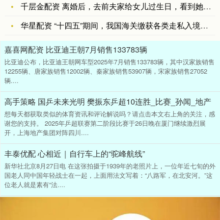
千层金配资 离婚后，去前夫家给女儿过生日，看到她腿上的血迹，
华星配资 “十四五”期间，我国海关缴获各类走私入境毒品15.
嘉喜网配资 比亚迪王朝7月销售133783辆
比亚迪公布，比亚迪王朝网车型2025年7月销售133783辆，其中汉家族销售
12255辆、唐家族销售12002辆、秦家族销售53907辆，宋家族销售27052
辆....
高手策略 国乒未来光明 樊振东乒超10连胜_比赛_孙闻_地产
想每天都获取类似的体育资讯和评论解说吗？请点击本文右上角的关注，感
谢您的支持。 2025年乒超联赛第二阶段比赛于26日晚在厦门继续激烈展
开，上海地产集团对阵四川....
丰泰优配 心相近｜自行车上的“驼峰航线”
新华社北京8月27日电 在这张拍摄于1939年的老照片上，一位年近七旬的外
国老人同中国年轻战士在一起，上面用法文写着：“八路军，在北安河。”这
位老人就是素有“法....