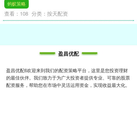
蚂蚁策略
查看：
108
分类：
按天配资
盈昌优配
盈昌优配6欢迎来到我们的配资策略平台，这里是您投资理财
的最佳伙伴。我们致力于为广大投资者提供专业、可靠的股票
配资服务，帮助您在市场中灵活运用资金，实现收益最大化。
通过我们的平台，您可以轻松获取最新的市场资讯、精准的投
资策略以及全面的风险管理建议。我们的团队由资深金融专家
组成，确保为您提供最优质的服务和支持。无论您是新手还是
经验丰富的投资者，我们都能为您量身定制适合的配资方案，
助您在投资旅程中稳步前行。加入我们，开启您的财富增值之
旅！