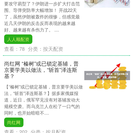
要攻守易型了？伊朗进一步扩大打击范
围、导弹突防率大幅增加！ 开战22天
了，虽然伊朗被轰炸的很惨，但感觉最
近几天伊朗的反击反而表现的越来越
好、越来越有杀伤力了。 ....
人人顺配资
查看：
78
分类：
按天配资
尚红网 “榛树”或已锁定基辅，普
京要学美以做法，“斩首”泽连斯
基？
【“榛树”或已锁定基辅，普京要学美以做
法，“斩首”泽连斯基？】据多家俄媒报
道，近日，俄军罕见没有对基辅发动大
规模空袭。而乌克兰人在松了一口气的
同时，也开始暗暗不....
尚红网
查看：
202
分类：
按月配资