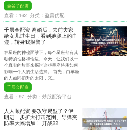
金谷子配资
查看：
162
分类：
盈昌优配
千层金配资 离婚后，去前夫家
给女儿过生日，看到她腿上的血
迹，转身我报警了
在星座的神秘面纱下，每个星座都有其
独特的性格和命运。今天，让我们以一
个真实的故事来探讨这些星座特质如何
影响一个人的生活选择。 首先，白羊座
的人如同初升的太阳，充....
千层金配资
查看：
97
分类：
炒股配资平台
人人顺配资 要攻守易型了？伊
朗进一步扩大打击范围、导弹突
防率大幅增加！ 开战22